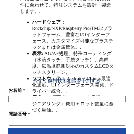
件に合わせて、特注システムを設計・製造
します。.
ハードウェア：
Rockchip/NXP/Raspberry Pi/STM32プラ
ットフォーム、豊富なI/Oインターフ
ェース、カスタマイズ可能なプラスチ
ックまたは金属筐体。.
表示:
AG/AF処理、特殊コーティング
（水滴タッチ、手袋タッチ）、高輝
度、広温度範囲対応のカスタムLCDタ
ッチスクリーン。.
ソフトウェア：
Android 14/Linux最適
今すぐ無料技術相談を予約する
化適応、UIインターフェース開発、ド
お名前
*
ライバー統合。.
価格：
一回限りのNRE（非反復エン
ジニアリング）費用 + ロット数量に基
づく単価。.
電話番号
*