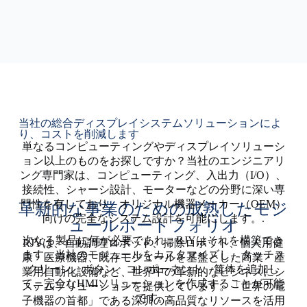
当社の総合ディスプレイシステムソリューションによ
り、コストを削減します
単なるコンピューティングやディスプレイソリューシ
ョン以上のものをお探しですか？当社のエンジニアリ
ング専門家は、コンピューティング、入出力（I/O）、
接続性、シャーシ設計、モーターなどの分野に深い専
門性を有しており、オリジナル機器メーカー（OEM）
革新的な事業のための成熟したモジ
向けの完全なシステム設計を可能にします。.
ュールポートフォリオ
次なる製品に何が必要であれ、RJYはそれを構築でき
RJYは、自動調理ロボット、掃除ロボット、個人用健
ます。当社のモジュールをカスタマイズし、タッチス
康・医療機器、既存モジュールを基盤とした商業・産
クリーン、ボタン、コンポーネント、筐体を追加し
業用自動化設備など、世界中の革新的なビジネスにシ
て、完全なHMIソリューションを作成することが可能
ステムソリューションを提供しています。「世界の電
です。.
子機器の首都」である深圳の高品質なリソースを活用