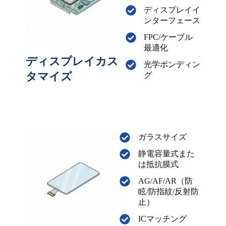
ディスプレイイ
ンターフェース
FPC/ケーブル
最適化
ディスプレイカス
光学ボンディン
タマイズ
グ
ガラスサイズ
静電容量式また
は抵抗膜式
AG/AF/AR（防
眩/防指紋/反射防
止）
ICマッチング