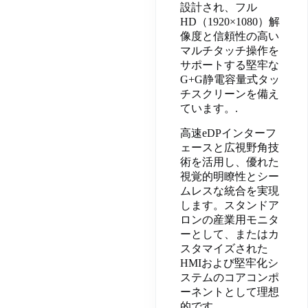
設計され、フル
HD（1920×1080）解
像度と信頼性の高い
マルチタッチ操作を
サポートする堅牢な
G+G静電容量式タッ
チスクリーンを備え
ています。.
高速eDPインターフ
ェースと広視野角技
術を活用し、優れた
視覚的明瞭性とシー
ムレスな統合を実現
します。スタンドア
ロンの産業用モニタ
ーとして、またはカ
スタマイズされた
HMIおよび堅牢化シ
ステムのコアコンポ
ーネントとして理想
的です。.