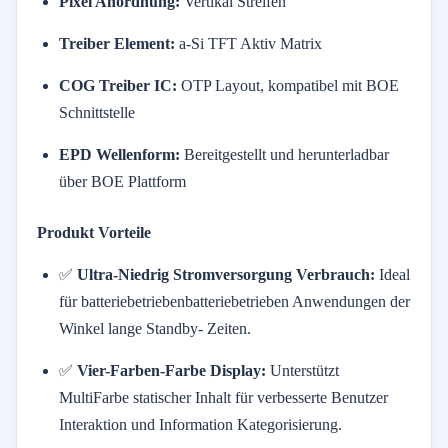
Pixel
Anordnung:
Vertikal
Streifen
Treiber
Element:
a-
Si
TFT
Aktiv
Matrix
COG
Treiber
IC:
OTP
Layout,
kompatibel
mit
BOE
Schnittstelle
EPD
Wellenform:
Bereitgestellt
und
herunterladbar
über
BOE
Plattform
Produkt
Vorteile
✅
Ultra-
Niedrig
Stromversorgung
Verbrauch:
Ideal
für
batteriebetrieben
batteriebetrieben
Anwendungen
der
Winkel
lange
Standby-
Zeiten.
✅
Vier-Farben-
Farbe
Display:
Unterstützt
Multi
Farbe
statischer
Inhalt
für
verbesserte
Benutzer
Interaktion
und
Information
Kategorisierung.