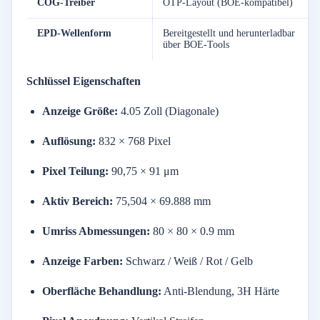
COG-Treiber
OTP-Layout (BOE-kompatibel)
EPD-Wellenform
Bereitgestellt und herunterladbar
über BOE-Tools
Schlüssel
Eigenschaften
Anzeige
Größe:
4.05
Zoll (
Diagonale)
Auflösung:
832 ×
768
Pixel
Pixel
Teilung:
90,75 ×
91
μm
Aktiv
Bereich:
75,504 ×
69.888
mm
Umriss
Abmessungen:
80 ×
80 ×
0.9
mm
Anzeige
Farben:
Schwarz /
Weiß /
Rot /
Gelb
Oberfläche
Behandlung:
Anti-
Blendung,
3H
Härte