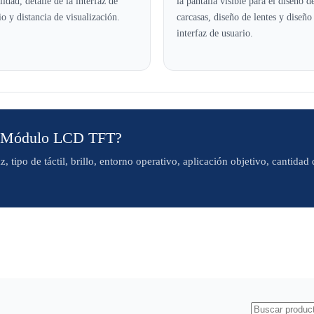
lidad, detalle de la interfaz de
la pantalla visible para el diseño d
io y distancia de visualización.
carcasas, diseño de lentes y diseño
interfaz de usuario.
un Módulo LCD TFT?
, tipo de táctil, brillo, entorno operativo, aplicación objetivo, cantidad