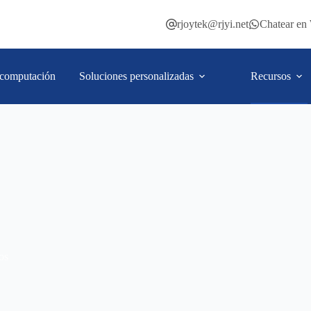
rjoytek@rjyi.net
Chatear e
computación
Soluciones personalizadas
Recursos
os