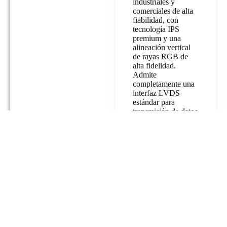
industriales y
comerciales de alta
fiabilidad, con
tecnología IPS
premium y una
alineación vertical
de rayas RGB de
alta fidelidad.
Admite
completamente una
interfaz LVDS
estándar para
transmisión de datos
estable, de baja
latencia y alta
velocidad.
Este módulo de
visualización
combina una
vibrante luminancia
de 300 cd/㎡, una
nítida resolución
Full HD y un perfil
ultradelgado de 9,85