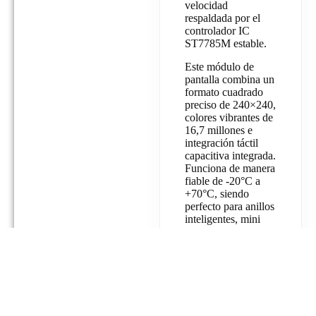
velocidad
respaldada por el
controlador IC
ST7785M estable.
Este módulo de
pantalla combina un
formato cuadrado
preciso de 240×240,
colores vibrantes de
16,7 millones e
integración táctil
capacitiva integrada.
Funciona de manera
fiable de -20°C a
+70°C, siendo
perfecto para anillos
inteligentes, mini
rastreadores de
salud y
controladores de
hogar inteligente.