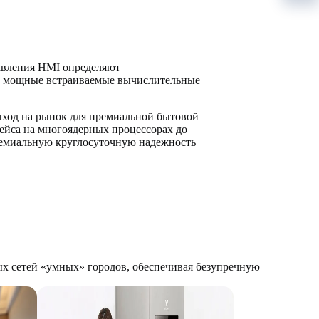
авления HMI определяют
 и мощные встраиваемые вычислительные
ыход на рынок для премиальной бытовой
ейса на многоядерных процессорах до
емиальную круглосуточную надежность
х сетей «умных» городов, обеспечивая безупречную