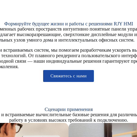
Формируйте будущее жизни и работы с решениями RJY HMI
еменных рабочих пространств интуитивно понятные панели упр
редлагает высокоразрешающие, сверхтонкие дисплейные модули
льных узлов умного дома и интеллектуальных офисных систем.
ти встраиваемых систем, мы помогаем разработчикам ускорить в
технологий. От плавного рендеринга пользовательского интерф
водной связи — наши индивидуальные решения гарантируют пр
околения.
Свяжитесь с нами
Сценарии применения
и встраиваемые вычислительные базовые решения для различны
работу в условиях высоких требований к подключению.