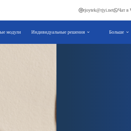
rjoytek@rjyi.net
Чат в
ые модули
Индивидуальные решения
Больше