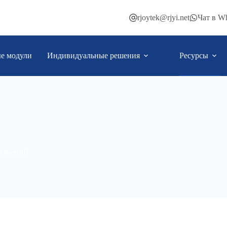
rjoytek@rjyi.net
Чат в W
е модули
Индивидуальные решения
Ресурсы
а знаний