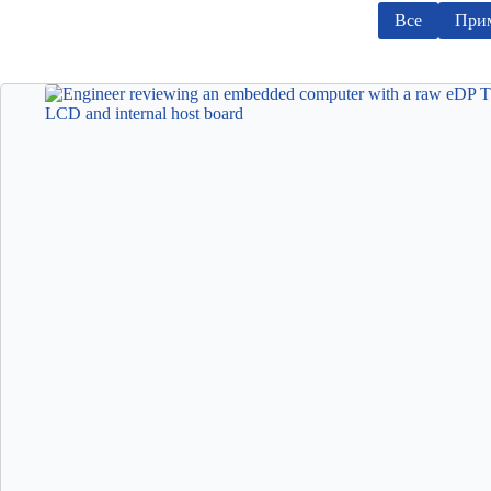
Все
Прим