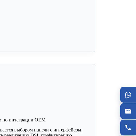
о по интеграции OEM
ршается выбором панели с интерфейсом
ать реализацию DSI, конфигурацию