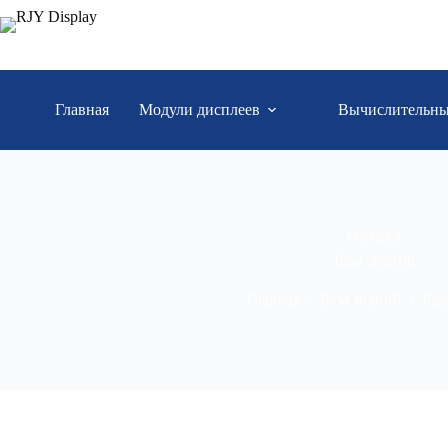
Главная
Модули дисплеев
Вычислительны
РУБРИКА:
База знаний
Главная
/
База знаний
/
Баз