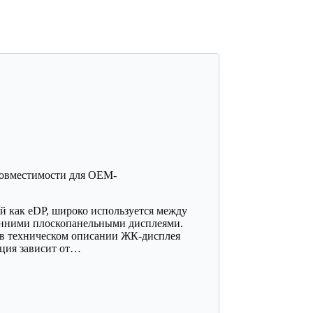
совместимости для OEM-
й как eDP, широко используется между
нними плоскопанельными дисплеями.
и в техническом описании ЖК-дисплея
кция зависит от…