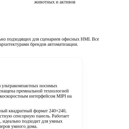
животных и активов
ьно подходящих для сценариев офисных HMI. Все
рхитектурами брендов автоматизации.
я ультракомпактных носимых
оснащена премиальной технологией
сокоскоростным интерфейсом MIPI на
ный квадратный формат 240×240,
остную сенсорную панель. Работает
C, идеально подходит для умных
леров умного дома.