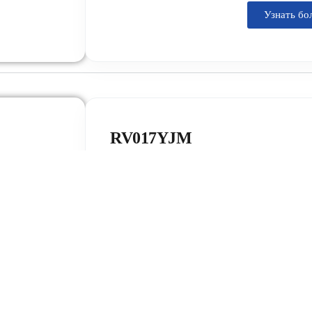
Узнать бо
RV017YJM
Модель RV017FHD разработана для комп
высокоэффективных портативных IoT-реш
технологией полного угла обзора (Normal
интерфейсом SPI на базе стабильного др
Данный дисплейный модуль сочетает чёт
240×280, истинные 16,7 млн цветов и 
температурный диапазон (от -20°C до +70
трекеры здоровья, умные часы и термоста
Узнать бо