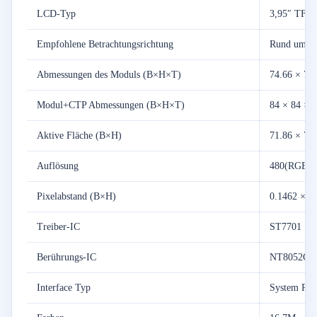
LCD-Typ
3,95″ TFT
Empfohlene Betrachtungsrichtung
Rund um di
Abmessungen des Moduls (B×H×T)
74.66 × 76.
Modul+CTP Abmessungen (B×H×T)
84 × 84 × 3
Aktive Fläche (B×H)
71.86 × 70
Auflösung
480(RGB) 
Pixelabstand (B×H)
0.1462 × 0
Treiber-IC
ST7701
Berührungs-IC
NT8052C
Interface Typ
System RG