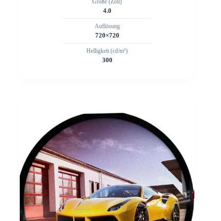
Größe (Zoll)
4.0
Auflösung
720×720
Helligkeit (cd/m²)
300