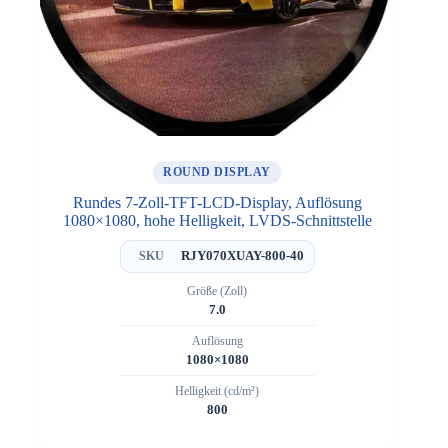
ROUND DISPLAY
Rundes 7-Zoll-TFT-LCD-Display, Auflösung
1080×1080, hohe Helligkeit, LVDS-Schnittstelle
RJY070XUAY-800-40
SKU
Größe (Zoll)
7.0
Auflösung
1080×1080
Helligkeit (cd/m²)
800