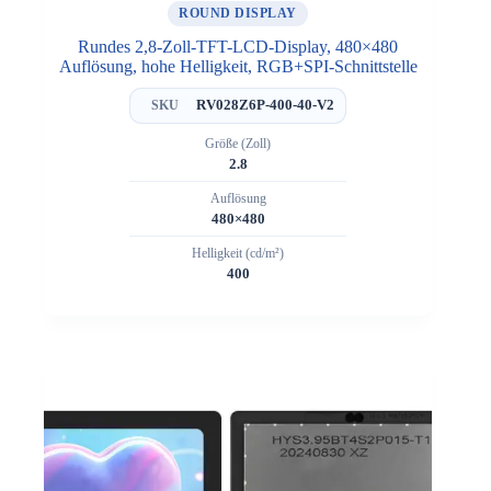
ROUND DISPLAY
Rundes 2,8-Zoll-TFT-LCD-Display, 480×480
Auflösung, hohe Helligkeit, RGB+SPI-Schnittstelle
RV028Z6P-400-40-V2
SKU
Größe (Zoll)
2.8
Auflösung
480×480
Helligkeit (cd/m²)
400