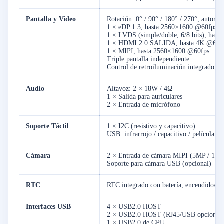
Pantalla y Video
Rotación: 0° / 90° / 180° / 270°, autorro
1 × eDP 1.3, hasta 2560×1600 @60fps, 
1 × LVDS (simple/doble, 6/8 bits), has
1 × HDMI 2.0 SALIDA, hasta 4K @60fps
1 × MIPI, hasta 2560×1600 @60fps
Triple pantalla independiente
Control de retroiluminación integrado, 
Audio
Altavoz: 2 × 18W / 4Ω
1 × Salida para auriculares
2 × Entrada de micrófono
Soporte Táctil
1 × I2C (resistivo y capacitivo)
USB: infrarrojo / capacitivo / película nan
Cámara
2 × Entrada de cámara MIPI (5MP / 13M
Soporte para cámara USB (opcional)
RTC
RTC integrado con batería, encendido/a
Interfaces USB
4 × USB2.0 HOST
2 × USB2.0 HOST (RJ45/USB opcional)
1 × USB2.0 de CPU