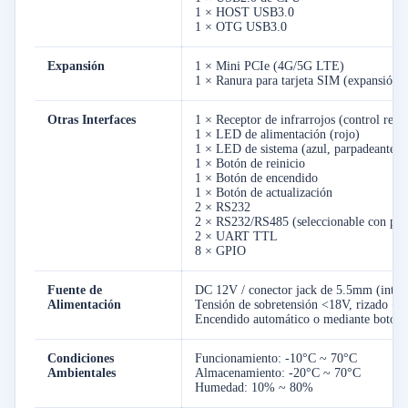
1 × HOST USB3.0
1 × OTG USB3.0
Expansión
1 × Mini PCIe (4G/5G LTE)
1 × Ranura para tarjeta SIM (expansión
Otras Interfaces
1 × Receptor de infrarrojos (control rem
1 × LED de alimentación (rojo)
1 × LED de sistema (azul, parpadeante)
1 × Botón de reinicio
1 × Botón de encendido
1 × Botón de actualización
2 × RS232
2 × RS232/RS485 (seleccionable con pue
2 × UART TTL
8 × GPIO
Fuente de
DC 12V / conector jack de 5.5mm (inte
Alimentación
Tensión de sobretensión <18V, rizado 
Encendido automático o mediante botón
Condiciones
Funcionamiento: -10°C ~ 70°C
Ambientales
Almacenamiento: -20°C ~ 70°C
Humedad: 10% ~ 80%