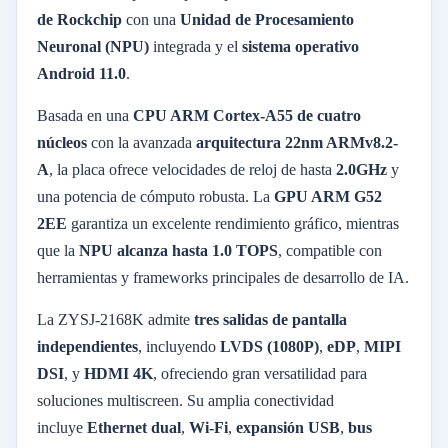
de Rockchip
con una
Unidad de Procesamiento
Neuronal (NPU)
integrada y el
sistema operativo
Android 11.0
.
Basada en una
CPU ARM Cortex-A55 de cuatro
núcleos
con la avanzada
arquitectura 22nm ARMv8.2-
A
, la placa ofrece velocidades de reloj de hasta
2.0GHz
y
una potencia de cómputo robusta. La
GPU ARM G52
2EE
garantiza un excelente rendimiento gráfico, mientras
que la
NPU alcanza hasta 1.0 TOPS
, compatible con
herramientas y frameworks principales de desarrollo de IA.
La ZYSJ-2168K admite
tres salidas de pantalla
independientes
, incluyendo
LVDS (1080P)
,
eDP
,
MIPI
DSI
, y
HDMI 4K
, ofreciendo gran versatilidad para
soluciones multiscreen. Su amplia conectividad
incluye
Ethernet dual
,
Wi-Fi
,
expansión USB
,
bus