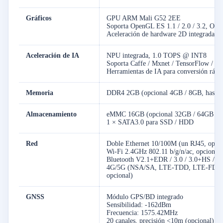
Gráficos
GPU ARM Mali G52 2EE
Soporta OpenGL ES 1.1 / 2.0 / 3.2, Ope
Aceleración de hardware 2D integrada
Aceleración de IA
NPU integrada, 1.0 TOPS @ INT8
Soporta Caffe / Mxnet / TensorFlow / T
Herramientas de IA para conversión rápi
Memoria
DDR4 2GB (opcional 4GB / 8GB, hasta
Almacenamiento
eMMC 16GB (opcional 32GB / 64GB / 
1 × SATA3.0 para SSD / HDD
Red
Doble Ethernet 10/100M (un RJ45, opci
Wi-Fi 2.4GHz 802.11 b/g/n/ac, opcional
Bluetooth V2.1+EDR / 3.0 / 3.0+HS / 4.
4G/5G (NSA/SA, LTE-TDD, LTE-FDD
opcional)
GNSS
Módulo GPS/BD integrado
Sensibilidad: -162dBm
Frecuencia: 1575.42MHz
20 canales, precisión <10m (opcional)