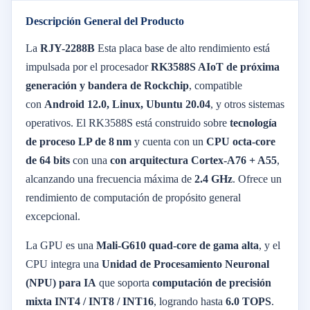
Descripción General del Producto
La
RJY-2288B
Esta placa base de alto rendimiento está
impulsada por el procesador
RK3588S AIoT de próxima
generación y bandera de Rockchip
, compatible
con
Android 12.0, Linux, Ubuntu 20.04
, y otros sistemas
operativos. El RK3588S está construido sobre
tecnología
de proceso LP de 8 nm
y cuenta con un
CPU octa-core
de 64 bits
con una
con arquitectura Cortex-A76 + A55
,
alcanzando una frecuencia máxima de
2.4 GHz
. Ofrece un
rendimiento de computación de propósito general
excepcional.
La GPU es una
Mali-G610 quad-core de gama alta
, y el
CPU integra una
Unidad de Procesamiento Neuronal
(NPU) para IA
que soporta
computación de precisión
mixta INT4 / INT8 / INT16
, logrando hasta
6.0 TOPS
.