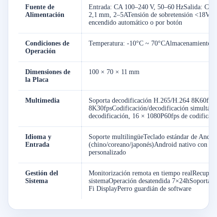
Fuente de
Entrada: CA 100–240 V, 50–60 HzSalida: CC 1
Alimentación
2,1 mm, 2–5ATensión de sobretensión <18V, 
encendido automático o por botón
Condiciones de
Temperatura: -10°C ~ 70°CAlmacenamiento:
Operación
Dimensiones de
100 × 70 × 11 mm
la Placa
Multimedia
Soporta decodificación H.265/H.264 8K60fps
8K30fpsCodificación/decodificación simultán
decodificación, 16 × 1080P60fps de codificac
Idioma y
Soporte multilingüeTeclado estándar de Android
Entrada
(chino/coreano/japonés)Android nativo con acc
personalizado
Gestión del
Monitorización remota en tiempo realRecuperac
Sistema
sistemaOperación desatendida 7×24hSoporta a
Fi DisplayPerro guardián de software