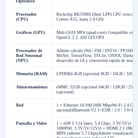
Operativo
Procesador
Rockchip RK3588S (8nm LPP) CPU octa-core d
(CPU)
Cortex-A55, hasta 2.4 GHz
Gráficos (GPU)
Mali-G610 MP4 (quad-core) Compatible con
OpenCL 2.2, 450 GFLOPS
Procesador de
Admite cálculo IN4 / IN8 / INT16 / FP16Has
Red Neuronal
MxNet, TensorFlow, TFLite, ONNX, DarknetP
(NPU)
desarrollo de IA y conversión rápida de model
Memoria (RAM)
LPDDR4 4GB (opcional 8GB / 16GB / 32GB)
Almacenamiento
eMMC 32GB (opcional 64GB / 128GB / 256GB
(opcional)
Red
1 × Ethernet 10/100/1000 MbpsWi-Fi 2.4 GHz
opcional)Bluetooth V2.1+EDR / 3.0 / 3.0+HS /
Pantalla y Video
1 × eDP 1.3 (4 lanes, 5.4 Gbps, 3.3V/5V)1 × 
1080P60, 3.3V/5V/12V)1 × HDMI 2.1 (8K60H
MIPI (admite 5.7 Gbps)Admite visualización i