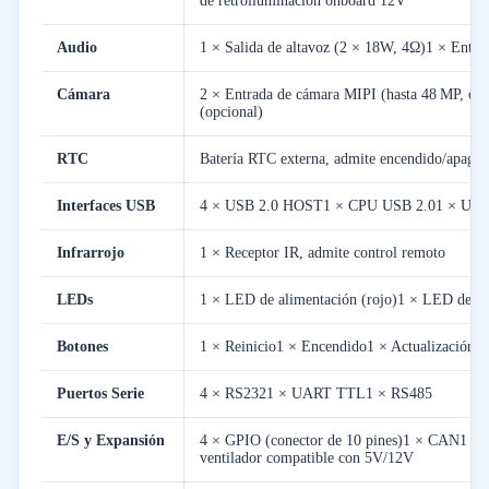
de retroiluminación onboard 12V
Audio
1 × Salida de altavoz (2 × 18W, 4Ω)1 × Entra
Cámara
2 × Entrada de cámara MIPI (hasta 48 MP, o
(opcional)
RTC
Batería RTC externa, admite encendido/apaga
Interfaces USB
4 × USB 2.0 HOST1 × CPU USB 2.01 × US
Infrarrojo
1 × Receptor IR, admite control remoto
LEDs
1 × LED de alimentación (rojo)1 × LED del si
Botones
1 × Reinicio1 × Encendido1 × Actualización
Puertos Serie
4 × RS2321 × UART TTL1 × RS485
E/S y Expansión
4 × GPIO (conector de 10 pines)1 × CAN1 × 
ventilador compatible con 5V/12V